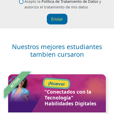
Descríbenos tu petición
datos
Acepto la
Política de Tratamiento de Datos
y
autorizo el tratamiento de mis datos
Enviar
Nuestros mejores estudiantes
tambien cursaron
Image
ACTIVO
¡Nuevo!
"Conectados con la
Tecnología"
Habilidades Digitales