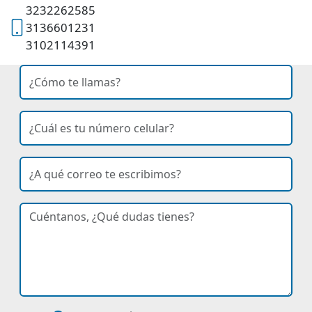
3232262585
3136601231
3102114391
nombre
Ingresa tu nombre
celular
Ingresa tu número de celular
correo
Ingresa tu correo electrónico
curso de interés
dudas