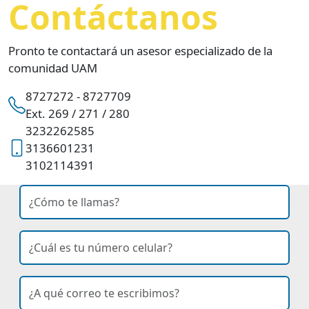
Contáctanos
Pronto te contactará un asesor especializado de la
comunidad UAM
8727272 - 8727709
Ext. 269 / 271 / 280
3232262585
3136601231
3102114391
nombre
Ingresa tu nombre
celular
Ingresa tu número de celular
correo