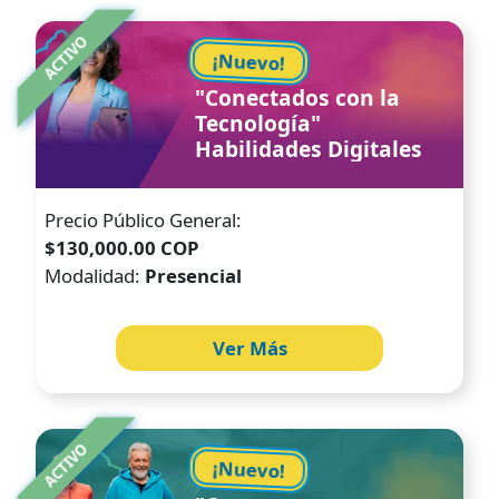
Image
ACTIVO
¡Nuevo!
"Conectados con la
Tecnología"
Habilidades Digitales
Precio Público General:
$130,000.00 COP
Modalidad:
Presencial
Ver Más
Image
ACTIVO
¡Nuevo!