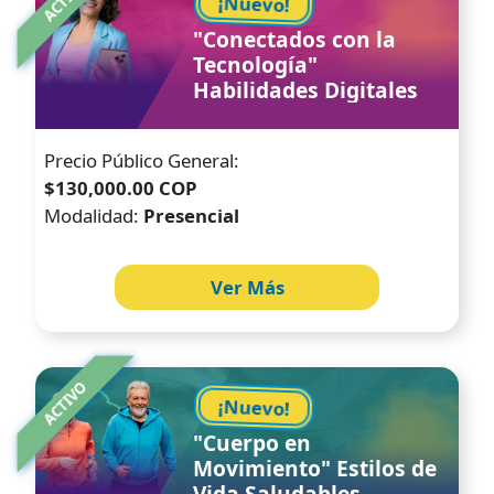
¡Nuevo!
"Conectados con la
Tecnología"
Habilidades Digitales
Precio Público General:
$130,000.00 COP
Modalidad:
Presencial
Ver Más
Image
ACTIVO
¡Nuevo!
"Cuerpo en
Movimiento" Estilos de
Vida Saludables