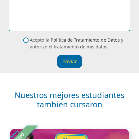
Descríbenos tu petición
datos
Acepto la
Política de Tratamiento de Datos
y
autorizo el tratamiento de mis datos
Enviar
Nuestros mejores estudiantes
tambien cursaron
Image
ACTIVO