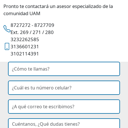
Pronto te contactará un asesor especializado de la
comunidad UAM
8727272 - 8727709
Ext. 269 / 271 / 280
3232262585
3136601231
3102114391
nombre
Ingresa tu nombre
celular
Ingresa tu número de celular
correo
Ingresa tu correo electrónico
curso de interés
dudas