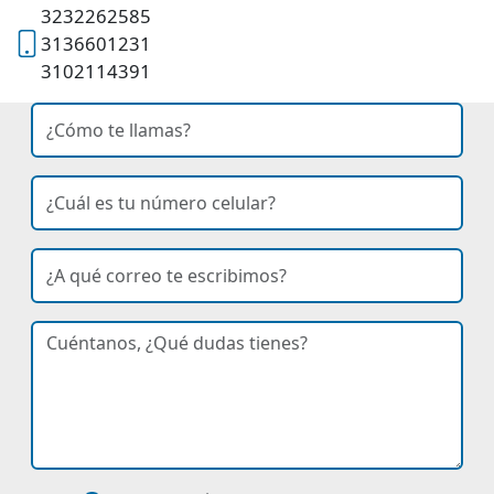
3232262585
3136601231
3102114391
nombre
Ingresa tu nombre
celular
Ingresa tu número de celular
correo
Ingresa tu correo electrónico
curso de interés
dudas