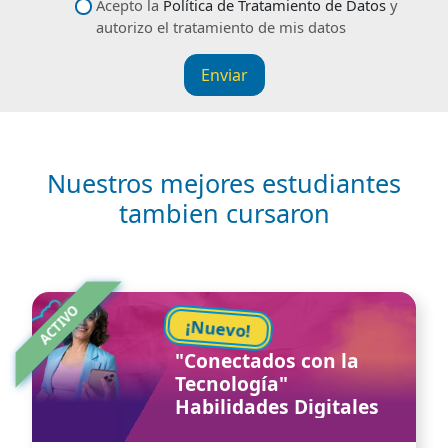
Descríbenos tu petición
datos
Acepto la
Política de Tratamiento de Datos
y
autorizo el tratamiento de mis datos
Enviar
Nuestros mejores estudiantes
tambien cursaron
Image
ACTIVO
¡Nuevo!
"Conectados con la
Tecnología"
Habilidades Digitales