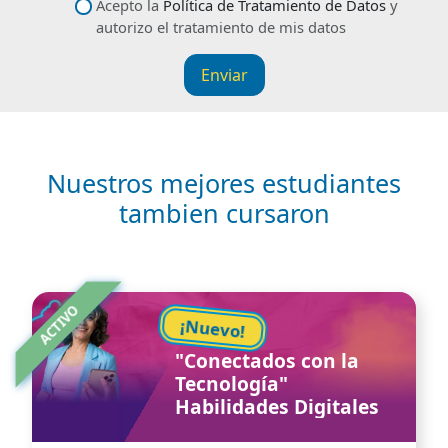
Descríbenos tu petición
datos
Acepto la
Política de Tratamiento de Datos
y
autorizo el tratamiento de mis datos
Enviar
Nuestros mejores estudiantes
tambien cursaron
Image
ACTIVO
¡Nuevo!
"Conectados con la
Tecnología"
Habilidades Digitales