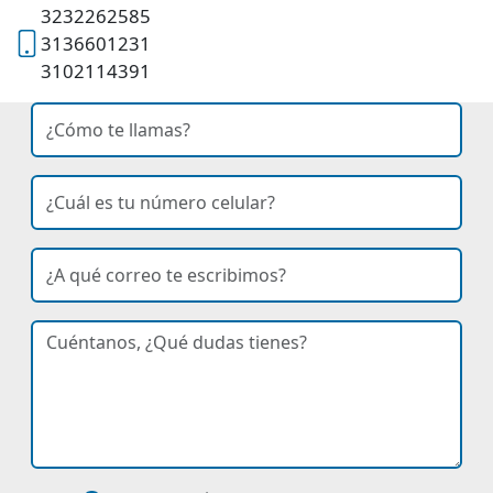
3232262585
3136601231
3102114391
nombre
Ingresa tu nombre
celular
Ingresa tu número de celular
correo
Ingresa tu correo electrónico
curso de interés
dudas