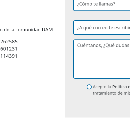
Ingresa tu nombre
correo
ado de la comunidad UAM
2262585
Ingresa tu correo electrónic
curso de interés
dudas
6601231
2114391
Descríbenos tu petición
datos
Acepto la
Política
tratamiento de mi