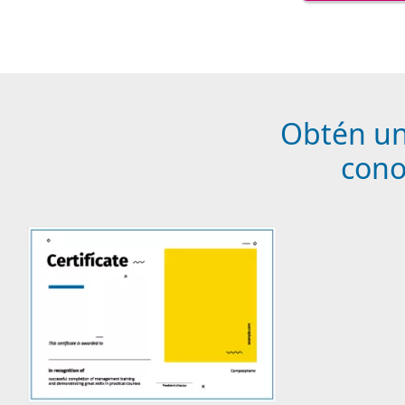
Obtén un 
cono
Image