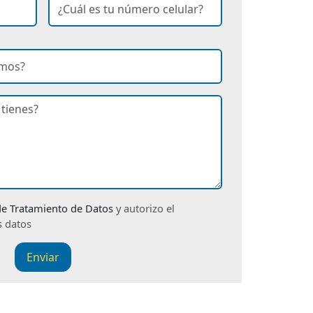
Ingresa tu número de celular
o
 de Tratamiento de Datos
y autorizo el
s datos
Enviar