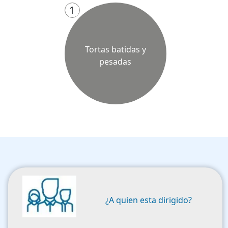
1
Tortas batidas y
pesadas
Image
¿A quien esta dirigido?