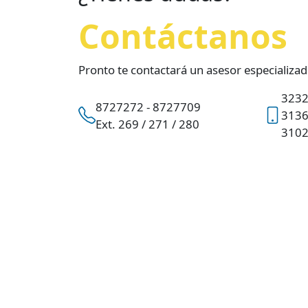
Contáctanos
Pronto te contactará un asesor especializ
323
8727272 - 8727709
313
Ext. 269 / 271 / 280
310