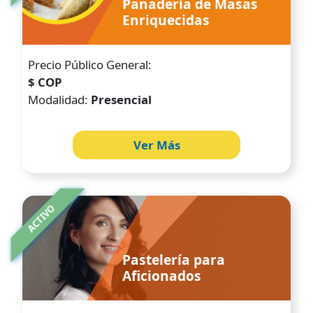
Panadería de Masas
Enriquecidas
Precio Público General:
$ COP
Modalidad:
Presencial
Ver Más
Image
ACTIVO
Pastelería para
Aficionados