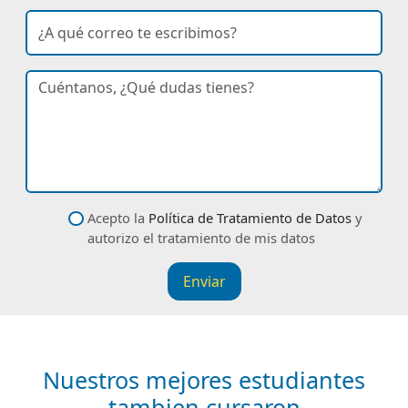
Ingresa tu número de celular
correo
Ingresa tu correo electrónico
curso de interés
dudas
Descríbenos tu petición
datos
Acepto la
Política de Tratamiento de Datos
y
autorizo el tratamiento de mis datos
Enviar
Nuestros mejores estudiantes
tambien cursaron