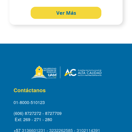
Ver Más
Contáctanos
01-8000-510123
(606) 8727272 - 8727709
Ext: 269 - 271 - 280
+57
3136601231
-
3232262585
-
3102114391