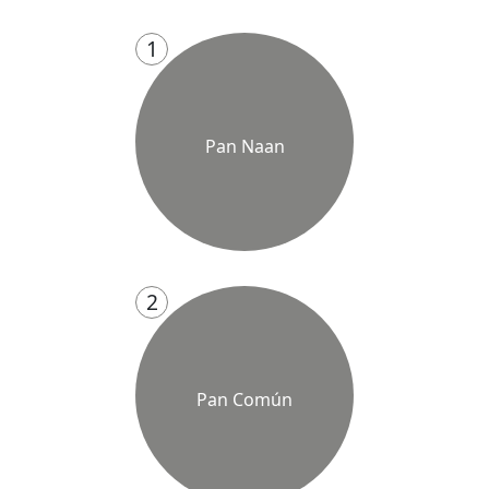
1
Pan Naan
2
Pan Común