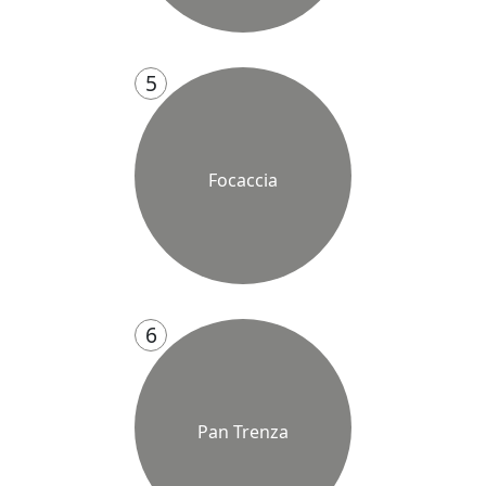
5
Focaccia
6
Pan Trenza