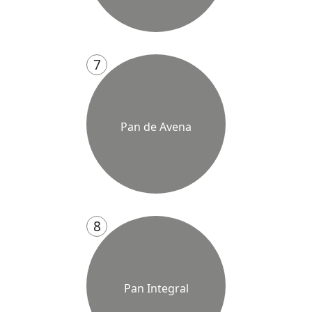
7
Pan de Avena
8
Pan Integral