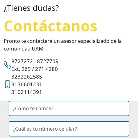
¿Tienes dudas?
Contáctanos
Pronto te contactará un asesor especializado de la
comunidad UAM
8727272 - 8727709
Ext. 269 / 271 / 280
3232262585
3136601231
3102114391
nombre
Ingresa tu nombre
celular