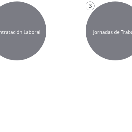
3
ntratación Laboral
Jornadas de Trab