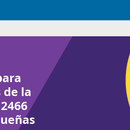
para
 de la
 2466
queñas