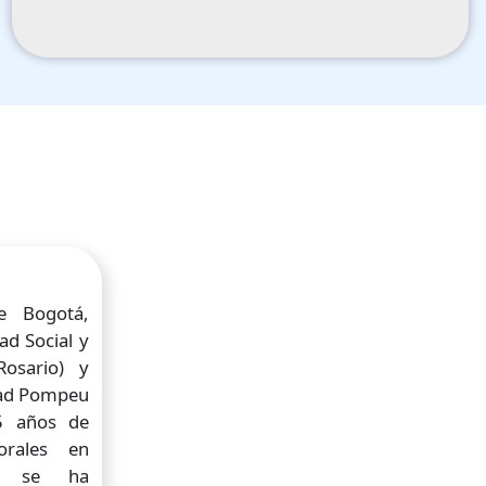
e Bogotá,
ad Social y
Rosario) y
idad Pompeu
5 años de
orales en
s, se ha